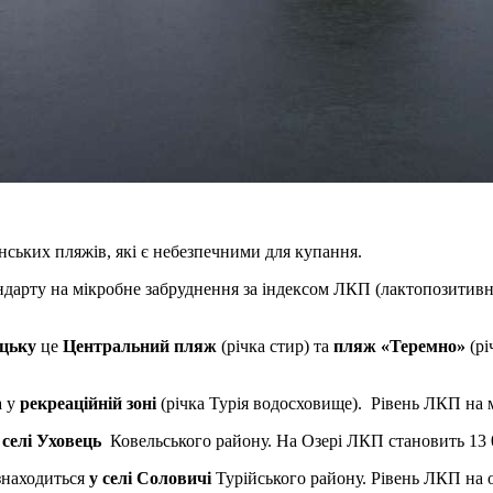
нських пляжів, які є небезпечними для купання.
ндарту на мікробне забруднення за індексом ЛКП (лактопозитивн
цьку
це
Центральний пляж
(річка стир) та
пляж «Теремно»
(рі
а у
рекреаційній зоні
(річка Турія водосховище). Рівень ЛКП на мі
 селі Уховець
Ковельського району. На Озері ЛКП становить 13 
 знаходиться
у селі Соловичі
Турійського району. Рівень ЛКП на о