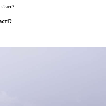
 області?
асті?