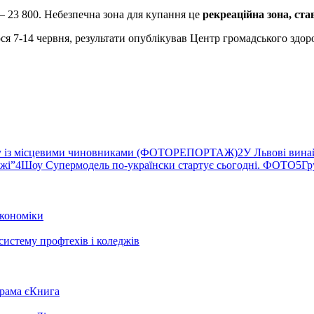
 23 800. Небезпечна зона для купання це
рекреаційна зона, ста
ся 7-14 червня, результати опублікував Центр громадського здор
ву із місцевими чиновниками (ФОТОРЕПОРТАЖ)
2
У Львові вина
ржі”
4
Шоу Супермодель по-українски стартує сьогодні. ФОТО
5
Гр
кономіки
систему профтехів і коледжів
грама єКнига