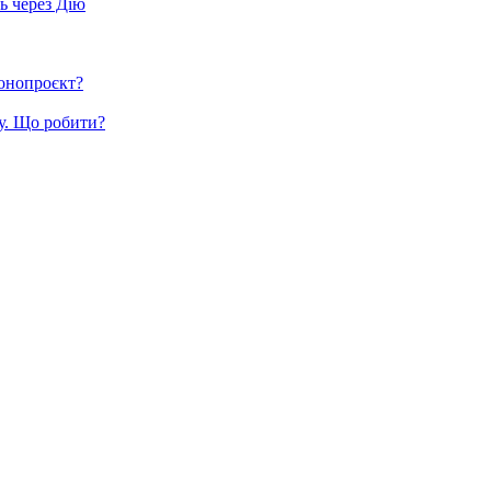
ь через Дію
конопроєкт?
у. Що робити?