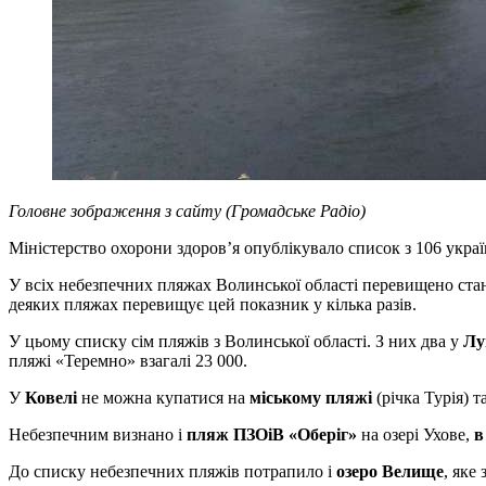
Головне зображення з сайту (Громадське Радіо)
Міністерство охорони здоров’я опублікувало список з 106 украї
У всіх небезпечних пляжах Волинської області перевищено ста
деяких пляжах перевищує цей показник у кілька разів.
У цьому списку сім пляжів з Волинської області. З них два у
Лу
пляжі «Теремно» взагалі 23 000.
У
Ковелі
не можна купатися на
міському пляжі
(річка Турія) т
Небезпечним визнано і
пляж ПЗОіВ «Оберіг»
на озері Ухове,
в
До списку небезпечних пляжів потрапило і
озеро Велище
, яке