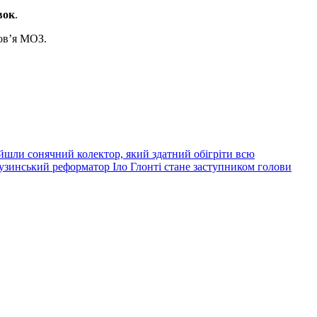
вок
.
ов’я МОЗ.
йшли сонячний колектор, який здатний обігріти всю
узинський реформатор Іло Глонті стане заступником голови