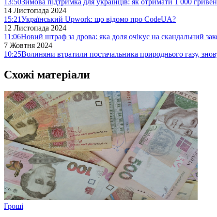
13:50
Зимова підтримка для українців: як отримати 1 000 гривен
14 Листопада 2024
15:21
Український Upwork: що відомо про CodeUA?
12 Листопада 2024
11:06
Новий штраф за дрова: яка доля очікує на скандальний за
7 Жовтня 2024
10:25
Волиняни втратили постачальника природнього газу, знов
Схожі матеріали
Гроші