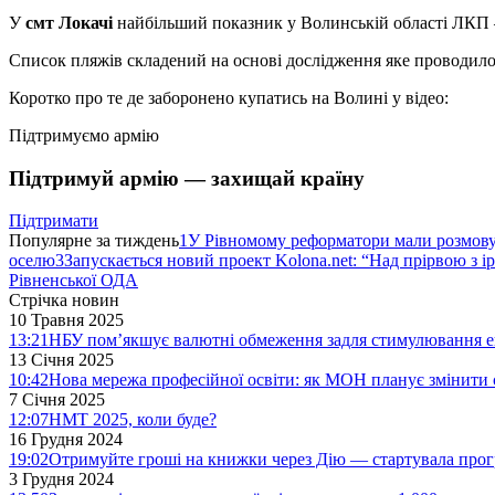
У
смт Локачі
найбільший показник у Волинській області ЛКП –
Список пляжів складений на основі дослідження яке проводило
Коротко про те де заборонено купатись на Волині у відео:
Підтримуємо армію
Підтримуй армію — захищай країну
Підтримати
Популярне за тиждень
1
У Рівномому реформатори мали розмо
оселю
3
Запускається новий проект Kolona.net: “Над прірвою з і
Рівненської ОДА
Стрічка новин
10 Травня 2025
13:21
НБУ пом’якшує валютні обмеження задля стимулювання е
13 Січня 2025
10:42
Нова мережа професійної освіти: як МОН планує змінити 
7 Січня 2025
12:07
НМТ 2025, коли буде?
16 Грудня 2024
19:02
Отримуйте гроші на книжки через Дію — стартувала про
3 Грудня 2024