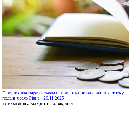
Пакунок школяра: батькам нагадують про завершення строку
подання заяв
Рівне · 20.11.2025
навігація
відкрити
закрити
↑↓
↵
esc