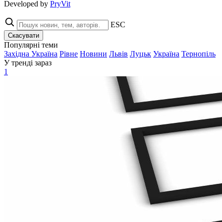
Developed by
PryVit
ESC
Скасувати
Популярні теми
Західна Україна
Рівне
Новини
Львів
Луцьк
Україна
Тернопіль
У тренді зараз
1