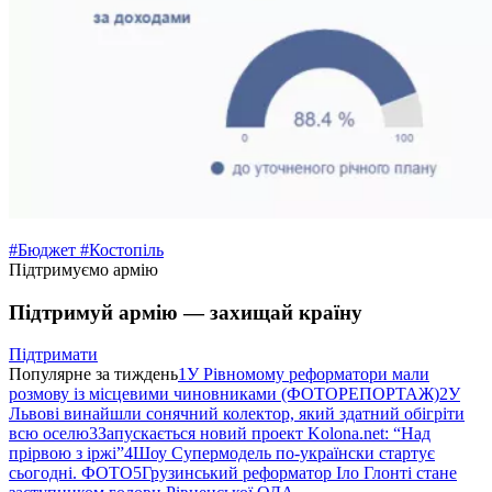
#Бюджет
#Костопіль
Підтримуємо армію
Підтримуй армію — захищай країну
Підтримати
Популярне за тиждень
1
У Рівномому реформатори мали
розмову із місцевими чиновниками (ФОТОРЕПОРТАЖ)
2
У
Львові винайшли сонячний колектор, який здатний обігріти
всю оселю
3
Запускається новий проект Kolona.net: “Над
прірвою з іржі”
4
Шоу Супермодель по-українски стартує
сьогодні. ФОТО
5
Грузинський реформатор Іло Глонті стане