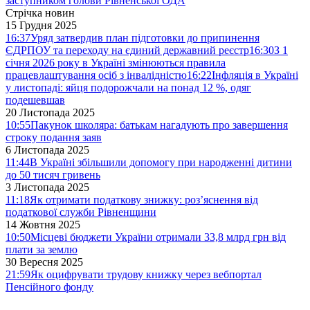
заступником голови Рівненської ОДА
Стрічка новин
15 Грудня 2025
16:37
Уряд затвердив план підготовки до припинення
ЄДРПОУ та переходу на єдиний державний реєстр
16:30
З 1
січня 2026 року в Україні змінюються правила
працевлаштування осіб з інвалідністю
16:22
Інфляція в Україні
у листопаді: яйця подорожчали на понад 12 %, одяг
подешевшав
20 Листопада 2025
10:55
Пакунок школяра: батькам нагадують про завершення
строку подання заяв
6 Листопада 2025
11:44
В Україні збільшили допомогу при народженні дитини
до 50 тисяч гривень
3 Листопада 2025
11:18
Як отримати податкову знижку: роз’яснення від
податкової служби Рівненщини
14 Жовтня 2025
10:50
Місцеві бюджети України отримали 33,8 млрд грн від
плати за землю
30 Вересня 2025
21:59
Як оцифрувати трудову книжку через вебпортал
Пенсійного фонду