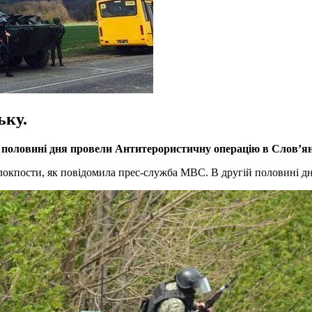
ьку.
й половині дня провели Антитерористичну операцію в Слов’ян
 блокпости, як повідомила прес-служба МВС. В другій половині д