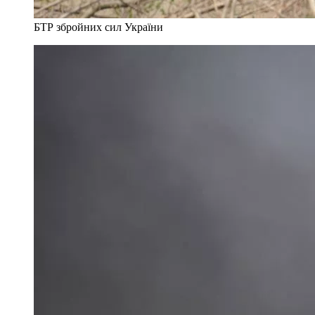
БТР збройних сил України