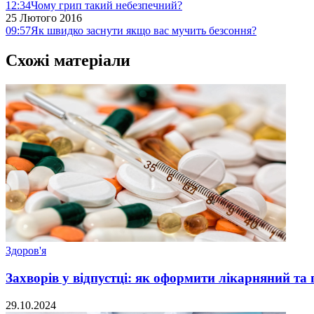
12:34
Чому грип такий небезпечний?
25 Лютого 2016
09:57
Як швидко заснути якщо вас мучить безсоння?
Схожі матеріали
Здоров'я
Захворів у відпустці: як оформити лікарняний та
29.10.2024