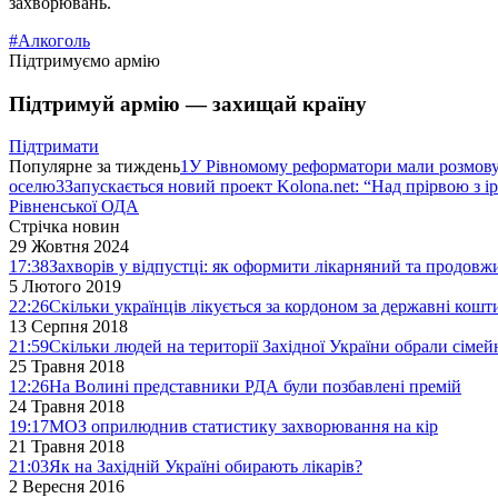
захворювань.
#Алкоголь
Підтримуємо армію
Підтримуй армію — захищай країну
Підтримати
Популярне за тиждень
1
У Рівномому реформатори мали розмо
оселю
3
Запускається новий проект Kolona.net: “Над прірвою з і
Рівненської ОДА
Стрічка новин
29 Жовтня 2024
17:38
Захворів у відпустці: як оформити лікарняний та продовж
5 Лютого 2019
22:26
Скільки українців лікується за кордоном за державні кошт
13 Серпня 2018
21:59
Скільки людей на території Західної України обрали сімей
25 Травня 2018
12:26
На Волині представники РДА були позбавлені премій
24 Травня 2018
19:17
МОЗ оприлюднив статистику захворювання на кір
21 Травня 2018
21:03
Як на Західній Україні обирають лікарів?
2 Вересня 2016