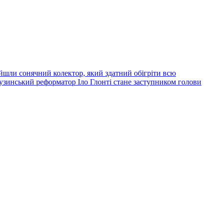
йшли сонячний колектор, який здатний обігріти всю
узинський реформатор Іло Глонті стане заступником голови