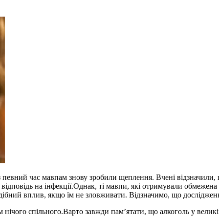
з певний час мавпам знову зробили щеплення. Вчені відзначили, 
ідповідь на інфекції.Однак, ті мавпи, які отримували обмежена 
дібний вплив, якщо їм не зловживати. Відзначимо, що досліджен
им нічого спільного.Варто завжди пам’ятати, що алкоголь у велик