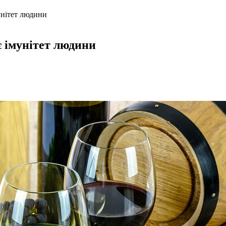
унітет людини
є імунітет людини