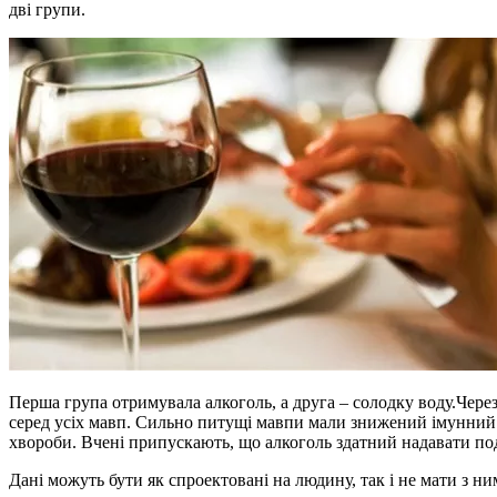
дві групи.
Перша група отримувала алкоголь, а друга – солодку воду.Чере
серед усіх мавп. Сильно питущі мавпи мали знижений імунний в
хвороби. Вчені припускають, що алкоголь здатний надавати по
Дані можуть бути як спроектовані на людину, так і не мати з н