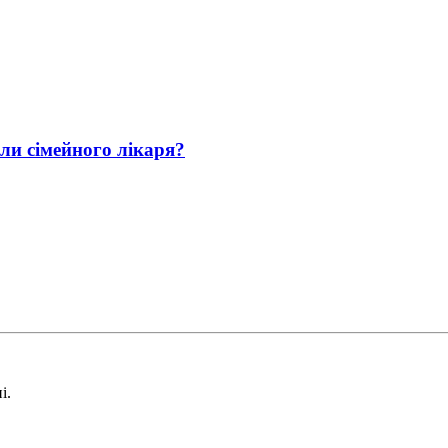
али сімейного лікаря?
і.