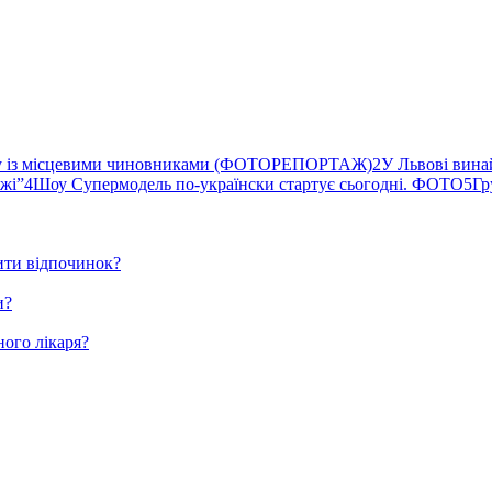
ву із місцевими чиновниками (ФОТОРЕПОРТАЖ)
2
У Львові вина
ржі”
4
Шоу Супермодель по-українски стартує сьогодні. ФОТО
5
Гр
ити відпочинок?
и?
ного лікаря?