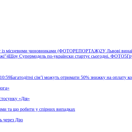
ву із місцевими чиновниками (ФОТОРЕПОРТАЖ)
2
У Львові вина
ржі”
4
Шоу Супермодель по-українски стартує сьогодні. ФОТО
5
Гр
10:59
Багатодітні сім’ї можуть отримати 50% знижку на оплату 
мога»
стосунку «Дія»
ими та що робити у спірних випадках
ь через Дію