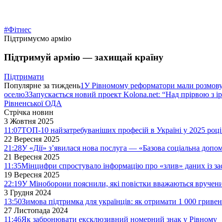
#Фітнес
Підтримуємо армію
Підтримуй армію — захищай країну
Підтримати
Популярне за тиждень
1
У Рівномому реформатори мали розмо
оселю
3
Запускається новий проект Kolona.net: “Над прірвою з і
Рівненської ОДА
Стрічка новин
3 Жовтня 2025
11:07
ТОП-10 найзатребуваніших професій в Україні у 2025 році
22 Вересня 2025
21:28
У «Дії» з’явилася нова послуга — «Базова соціальна допо
21 Вересня 2025
11:35
Мінцифри спростувало інформацію про «злив» даних із за
19 Вересня 2025
22:19
У Міноборони пояснили, які повістки вважаються вручен
3 Грудня 2024
13:50
Зимова підтримка для українців: як отримати 1 000 гривен
27 Листопада 2024
11:46
Як забронювати ексклюзивний номерний знак у Рівному