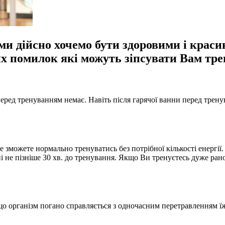
и дійсно хочемо бути здоровими і крас
х помилок які можуть зіпсувати Вам тре
перед тренуванням немає. Навіть після гарячої ванни перед трену
е зможете нормально тренуватись без потрібної кількості енергії.
і не пізніше 30 хв. до тренування. Якщо Ви тренуєтесь дуже рано 
 що організм погано справляється з одночасним перетравленням ї