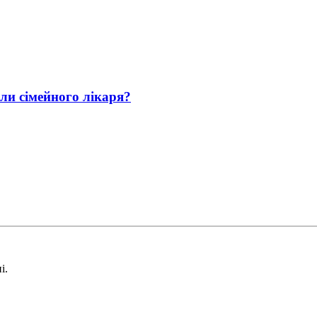
али сімейного лікаря?
і.