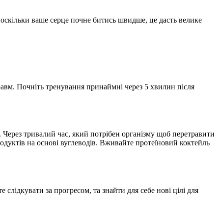
 оскільки ваше серце почне битись швидше, це дасть велике
авм. Почніть тренування принаймні через 5 хвилин після
а. Через тривалий час, який потрібен організму щоб перетравити
родуктів на основі вуглеводів. Вживайте протеїновий коктейль
 слідкувати за прогресом, та знайти для себе нові цілі для