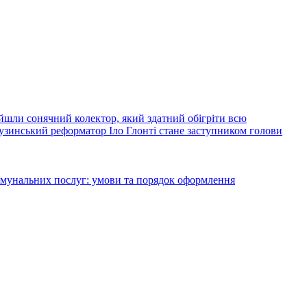
йшли сонячний колектор, який здатний обігріти всю
узинський реформатор Іло Глонті стане заступником голови
комунальних послуг: умови та порядок оформлення