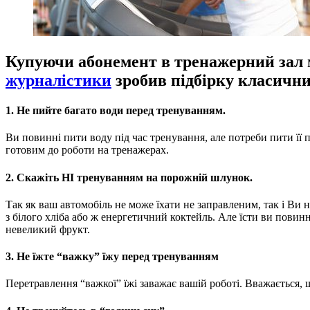
Купуючи абонемент в тренажерний зал м
журналістики
зробив підбірку класични
1. Не пийте багато води перед тренуванням.
Ви повинні пити воду під час тренування, але потреби пити її 
готовим до роботи на тренажерах.
2. Скажіть НІ тренуванням на порожній шлунок.
Так як ваш автомобіль не може їхати не заправленим, так і Ви н
з білого хліба або ж енергетичний коктейль. Але їсти ви повинн
невеликий фрукт.
3. Не їжте “важку” їжу перед тренуванням
Перетравлення “важкої” їжі заважає вашій роботі. Вважається,