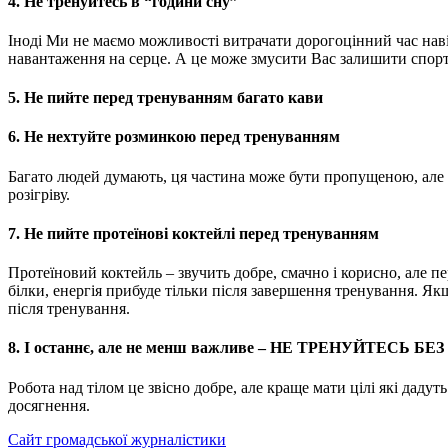
4. Не тренуйтесь в “години сну”
Іноді Ми не маємо можливості витрачати дорогоцінний час нав
навантаження на серце. А це може змусити Вас залишити спортз
5. Не пийте перед тренуванням багато кави
6. Не нехтуйте розминкою перед тренуванням
Багато людей думають, ця частина може бути пропущеною, але 
розігріву.
7. Не пийте протеїнові коктейлі перед тренуванням
Протеїновий коктейль – звучить добре, смачно і корисно, але п
білки, енергія прибуде тільки після завершення тренування. Як
після тренування.
8. І останнє, але не менш важливе – НЕ ТРЕНУЙТЕСЬ БЕ
Робота над тілом це звісно добре, але краще мати цілі які дадут
досягнення.
Сайт громадської журналістики