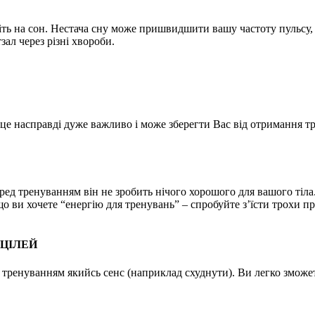
іть на сон. Нестача сну може пришвидшити вашу частоту пульсу,
ал через різні хвороби.
це насправді дуже важливо і може зберегти Вас від отримання тр
еред тренуванням він не зробить нічого хорошого для вашого тіл
що ви хочете “енергію для тренувань” – спробуйте з’їсти трохи п
З ЦІЛЕЙ
ь тренуванням якийсь сенс (наприклад схуднути). Ви легко зможете