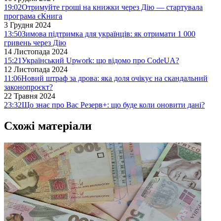
19:02
Отримуйте гроші на книжки через Дію — стартувала
програма єКнига
3 Грудня 2024
13:50
Зимова підтримка для українців: як отримати 1 000
гривень через Дію
14 Листопада 2024
15:21
Український Upwork: що відомо про CodeUA?
12 Листопада 2024
11:06
Новий штраф за дрова: яка доля очікує на скандальний
законопроєкт?
22 Травня 2024
23:32
Що знає про Вас Резерв+: що буде коли оновити дані?
Схожі матеріали