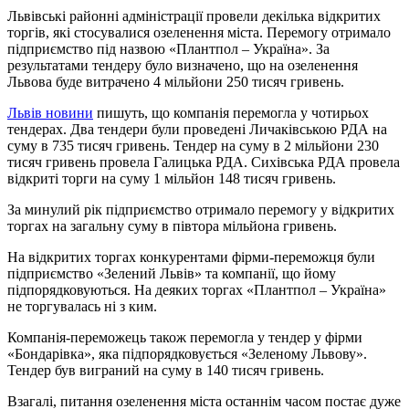
Львівські районні адміністрації провели декілька відкритих
торгів, які стосувалися озеленення міста. Перемогу отримало
підприємство під назвою «Плантпол – Україна». За
результатами тендеру було визначено, що на озеленення
Львова буде витрачено 4 мільйони 250 тисяч гривень.
Львів новини
пишуть, що компанія перемогла у чотирьох
тендерах. Два тендери були проведені Личаківською РДА на
суму в 735 тисяч гривень. Тендер на суму в 2 мільйони 230
тисяч гривень провела Галицька РДА. Сихівська РДА провела
відкриті торги на суму 1 мільйон 148 тисяч гривень.
За минулий рік підприємство отримало перемогу у відкритих
торгах на загальну суму в півтора мільйона гривень.
На відкритих торгах конкурентами фірми-переможця були
підприємство «Зелений Львів» та компанії, що йому
підпорядковуються. На деяких торгах «Плантпол – Україна»
не торгувалась ні з ким.
Компанія-переможець також перемогла у тендер у фірми
«Бондарівка», яка підпорядковується «Зеленому Львову».
Тендер був виграний на суму в 140 тисяч гривень.
Взагалі, питання озеленення міста останнім часом постає дуже