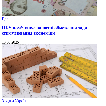
Гроші
НБУ пом’якшує валютні обмеження задля
стимулювання економіки
10.05.2025
Західна Україна