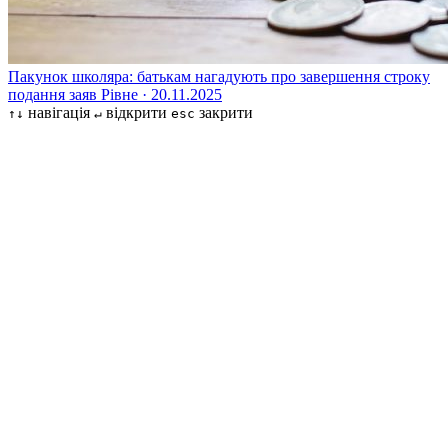
Пакунок школяра: батькам нагадують про завершення строку
подання заяв
Рівне · 20.11.2025
навігація
відкрити
закрити
↑↓
↵
esc