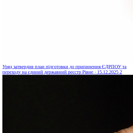
Уряд затвердив план підготовки до припинення ЄДРПОУ та
переходу на єдиний державний реєстр
Рівне · 15.12.2025
2