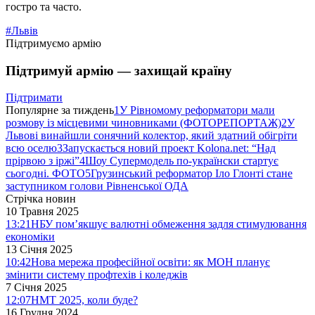
гостро та часто.
#Львів
Підтримуємо армію
Підтримуй армію — захищай країну
Підтримати
Популярне за тиждень
1
У Рівномому реформатори мали
розмову із місцевими чиновниками (ФОТОРЕПОРТАЖ)
2
У
Львові винайшли сонячний колектор, який здатний обігріти
всю оселю
3
Запускається новий проект Kolona.net: “Над
прірвою з іржі”
4
Шоу Супермодель по-українски стартує
сьогодні. ФОТО
5
Грузинський реформатор Іло Глонті стане
заступником голови Рівненської ОДА
Стрічка новин
10 Травня 2025
13:21
НБУ пом’якшує валютні обмеження задля стимулювання
економіки
13 Січня 2025
10:42
Нова мережа професійної освіти: як МОН планує
змінити систему профтехів і коледжів
7 Січня 2025
12:07
НМТ 2025, коли буде?
16 Грудня 2024