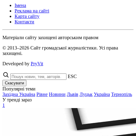
Імена
Реклама на сайті
Карта сайту
Контакти
Матеріали сайту захищені авторським правом
© 2013–2026 Сайт громадської журналістики. Усі права
захищені.
Developed by
PryVit
ESC
Скасувати
Популярні теми
Західна Україна
Рівне
Новини
Львів
Луцьк
Україна
Тернопіль
У тренді зараз
1