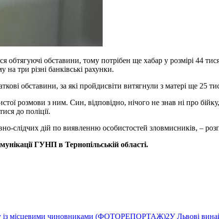
ся обтягуючі обставини, тому потрібен ще хабар у розмірі 44 тис
 на три різні банківські рахунки.
ткові обставини, за які пройдисвіти витягнули з матері ще 25 ти
истої розмови з ним. Син, відповідно, нічого не знав ні про бійк
ися до поліції.
о-слідчих дій по виявленню особистостей зловмисників, – розпов
омунікації ГУНП
в Тернопільській області.
ву із місцевими чиновниками (ФОТОРЕПОРТАЖ)
2
У Львові вина