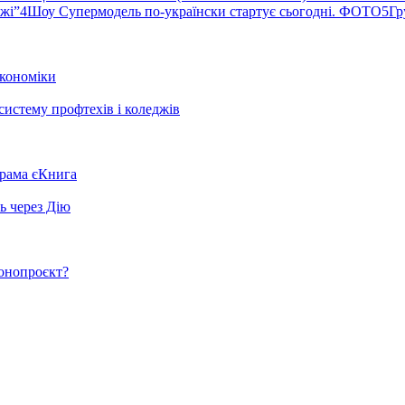
ржі”
4
Шоу Супермодель по-українски стартує сьогодні. ФОТО
5
Гр
кономіки
систему профтехів і коледжів
грама єКнига
ь через Дію
конопроєкт?