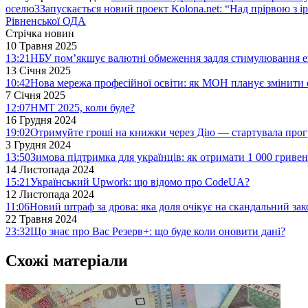
оселю
3
Запускається новий проект Kolona.net: “Над прірвою з і
Рівненської ОДА
Стрічка новин
10 Травня 2025
13:21
НБУ пом’якшує валютні обмеження задля стимулювання е
13 Січня 2025
10:42
Нова мережа професійної освіти: як МОН планує змінити 
7 Січня 2025
12:07
НМТ 2025, коли буде?
16 Грудня 2024
19:02
Отримуйте гроші на книжки через Дію — стартувала про
3 Грудня 2024
13:50
Зимова підтримка для українців: як отримати 1 000 гривен
14 Листопада 2024
15:21
Український Upwork: що відомо про CodeUA?
12 Листопада 2024
11:06
Новий штраф за дрова: яка доля очікує на скандальний за
22 Травня 2024
23:32
Що знає про Вас Резерв+: що буде коли оновити дані?
Схожі матеріали