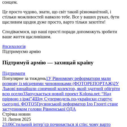
сонцем.
Це просто чудово, знати, що світ такий різноманітний, і
стільки можливостей навколо тебе. Все у ваших руках, бути
щасливим щодня дуже просто, варто тільки захотіти!
Сподіваємося, що наші прості поради допоможуть зробити
ваше життя щасливішим.
#психологія
Підтримуємо армію
Підтримуй армію — захищай країну
Підтримати
Популярне за тиждень
1
У Рівномому реформатори мали
розмову із місцевими чиновниками (ФОТОРЕПОРТАЖ)
2
У
Львові винайшли сонячний колектор, який здатний обігріти
всю оселю
3
Запускається новий проект Kolona.net: “Над
прірвою з іржі”
4
Шоу Супермодель по-українски стартує
сьогодні. ФОТО
5
Грузинський реформатор Іло Глонті стане
заступником голови Рівненської ОДА
Стрічка новин
31 Липня 2025
23:06
Стильний інтер’єр починається зі стін: чому варто