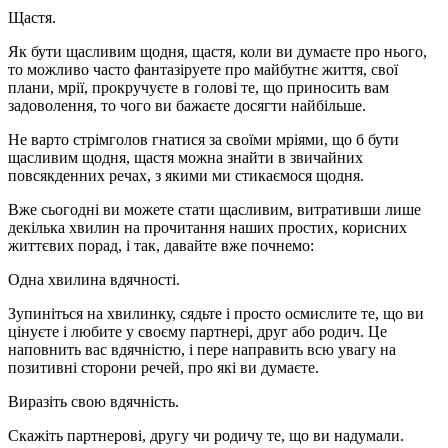
Щастя.
Як бути щасливим щодня, щастя, коли ви думаєте про нього,
то можливо часто фантазіруете про майбутнє життя, свої
плани, мрії, прокручуєте в голові те, що приносить вам
задоволення, то чого ви бажаєте досягти найбільше.
Не варто стрімголов гнатися за своїми мріями, що б бути
щасливим щодня, щастя можна знайти в звичайних
повсякденних речах, з якими ми стикаємося щодня.
Вже сьогодні ви можете стати щасливим, витративши лише
декілька хвилин на прочитання наших простих, корисних
життєвих порад, і так, давайте вже почнемо:
Одна хвилина вдячності.
Зупиніться на хвилинку, сядьте і просто осмислите те, що ви
цінуєте і любите у своєму партнері, друг або родич. Це
наповнить вас вдячністю, і пере направить всю увагу на
позитивні сторони речей, про які ви думаєте.
Виразіть свою вдячність.
Скажіть партнерові, другу чи родичу те, що ви надумали.