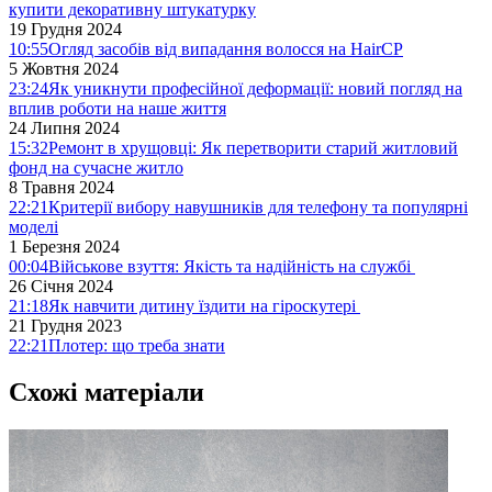
купити декоративну штукатурку
19 Грудня 2024
10:55
Огляд засобів від випадання волосся на HairCP
5 Жовтня 2024
23:24
Як уникнути професійної деформації: новий погляд на
вплив роботи на наше життя
24 Липня 2024
15:32
Ремонт в хрущовці: Як перетворити старий житловий
фонд на сучасне житло
8 Травня 2024
22:21
Критерії вибору навушників для телефону та популярні
моделі
1 Березня 2024
00:04
Військове взуття: Якість та надійність на службі
26 Січня 2024
21:18
Як навчити дитину їздити на гіроскутері
21 Грудня 2023
22:21
Плотер: що треба знати
Схожі матеріали