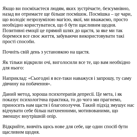
Якщо ви посміхаєтеся людям, яких зустрічаєте, безсумнівно,
назад ви отримаєте ще більше посмішок. Посмішка – це чари,
що володіє незрозумілою магією, якої, ми вважаємо, просто
необхідно користуватися, що б бути щасливим щодня.
Позитивні емоції це прямий шлях до щастя, за яке ми так
боремося все своє життя, забуваючи використовувати такі
прості способи.
Почніть свій день з установкою на щастя.
Як тільки відкрили очі, виголосили все те, що вам необхідно
для нього:
Наприклад: «Сьогодні я все-таки наважуся і запрошу, ту саму
дівчину на побачення».
Даний метод, хороша психотерапія депресії. Це мета, і як
показує психологічна практика, то до чого ми прагнемо,
приносить нам щастя і благополуччя. Такий підхід змушує нас
відчувати себе більш натхненними, мотивованими, що
зменшує внутрішній опір.
Відкрийте, вивчіть щось нове для себе, ще один спосіб бути
щасливим щодня.