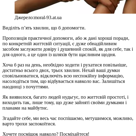
Джерело:moral-93.at.ua
Виділіть п’ять хвилин, що б допомогти.
Пропозиція практичної допомоги, або ж дані хороші поради,
по конкретній життєвій ситуації, є дуже обнадійливим
засобом заслужити довіру і душевний спокій, як для себе, так і
для одного, а це один із шляхів бути щасливим щодня.
Хоча б раз на день, необхідно ходити і рухатися повільніше,
достатньо всього двох, трьох хвилин. Нехай ваші думки
сповільнюватися, відключіть всю неспокійну інформацію,
насолодіться тим, що відбувається навколо вас. Залишіться
наодинці з почуттями.
Як виявилося, багато людей нудьгує, по життєвій простоті, і
виходить так, лише тому, що дуже зайняті своїми думками і
планами на майбутнє.
Згадайте себе, ми весь час поспішаємо, метушимося, можливо,
варто трохи заспокоїтися.
Хочете посмішок навколо? Посміхайтеся!