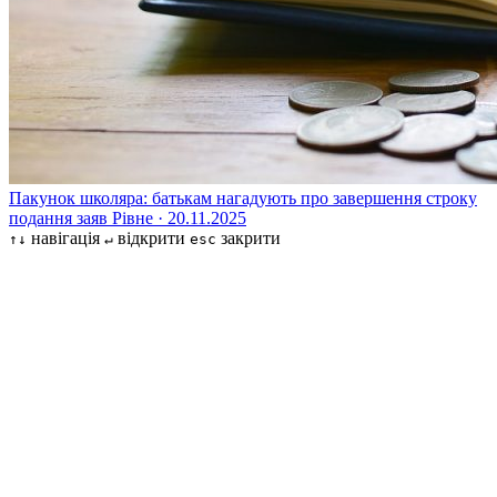
Пакунок школяра: батькам нагадують про завершення строку
подання заяв
Рівне · 20.11.2025
навігація
відкрити
закрити
↑↓
↵
esc