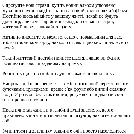
Спробуйте нові страви, купіть новий альбом улюбленої
музичної групи, сходіть в кіно на новий захоплюючий фільм.
Постійно щось міняйте у вашому житті, нехай це будуть
дрібниці, але саме з дрібниць складається ваш настрій,
життєвий шлях, і звичайно щастя.
Активно виходите за межі того, що є нормальним для вас,
тобто із зони комфорту, навколо стільки цікавих і прекрасних
речей.
Такий життєвий настрій принесе щастя, і якщо ви будите
розвиватися далі в заданому напрямку.
Робіть те, що ви в глибині душі вважаєте правильним.
Наприклад: Голос шепоче … замість того, щоб перекушувати
булочками, цукерками, краще з’їж фрукт або випий склянку
води. У розмові будь тактовний, розуміючи і віддаючи собі
звіт, про що ти гориш.
Практично завжди, ви в глибині душі знаєте, як варто
правильно вчинити в тій чи іншій ситуації, навчитеся довіряти
собі.
Зупиніться на хвилинку, закрийте очі і просто насолодитеся