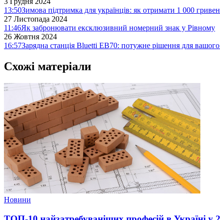
3 Грудня 2024
13:50
Зимова підтримка для українців: як отримати 1 000 гривен
27 Листопада 2024
11:46
Як забронювати ексклюзивний номерний знак у Рівному
26 Жовтня 2024
16:57
Зарядна станція Bluetti EB70: потужне рішення для вашог
Схожі матеріали
Новини
ТОП-10 найзатребуваніших професій в Україні у 2