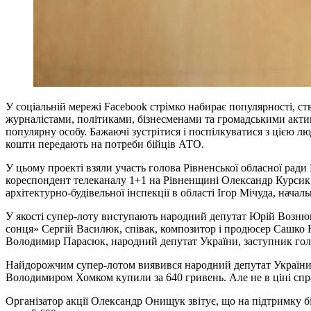
У соціальній мережі Facebook стрімко набирає популярності, с
журналістами, політиками, бізнесменами та громадськими актив
популярну особу. Бажаючі зустрітися і поспілкуватися з цією лю
кошти передають на потреби бійців АТО.
У цьому проекті взяли участь голова Рівненської обласної рад
кореспондент телеканалу 1+1 на Рівненщині Олександр Курсик,
архітектурно-будівельної інспекції в області Ігор Мічуда, нача
У якості супер-лоту виступають народний депутат Юрій Вознюк
сонця» Сергій Василюк, співак, композитор і продюсер Сашко 
Володимир Парасюк, народний депутат України, заступник гол
Найдорожчим супер-лотом виявився народний депутат України, 
Володимиром Хомком купили за 640 гривень. Але не в ціні спра
Організатор акції Олександр Онищук звітує, що на підтримку бі