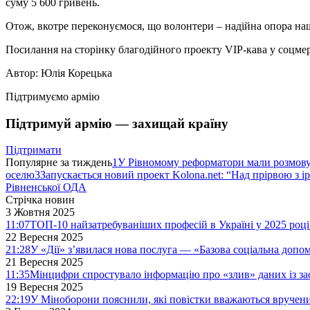
суму 5 600 гривень.
Отож, вкотре переконуємося, що волонтери – надійна опора наш
Посилання на сторінку благодійного проекту VIP-кава у соцмере
Автор: Юлія Корецька
Підтримуємо армію
Підтримуй армію — захищай країну
Підтримати
Популярне за тиждень
1
У Рівномому реформатори мали розмо
оселю
3
Запускається новий проект Kolona.net: “Над прірвою з і
Рівненської ОДА
Стрічка новин
3 Жовтня 2025
11:07
ТОП-10 найзатребуваніших професій в Україні у 2025 році
22 Вересня 2025
21:28
У «Дії» з’явилася нова послуга — «Базова соціальна допо
21 Вересня 2025
11:35
Мінцифри спростувало інформацію про «злив» даних із за
19 Вересня 2025
22:19
У Міноборони пояснили, які повістки вважаються вручен