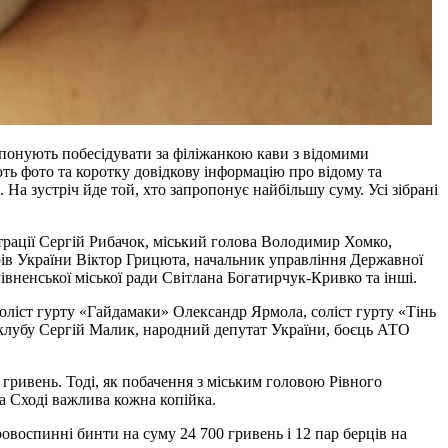
опонують побесідувати за філіжанкою кави з відомими
ть фото та коротку довідкову інформацію про відому та
На зустріч йде той, хто запропонує найбільшу суму. Усі зібрані
трації Сергій Рибачок, міський голова Володимир Хомко,
рів України Віктор Грицюта, начальник управління Державної
Рівненської міської ради Світлана Богатирчук-Кривко та інші.
оліст гурту «Гайдамаки» Олександр Ярмола, соліст гурту «Тінь
 клубу Сергій Малик, народний депутат України, боєць АТО
ривень. Тоді, як побачення з міським головою Рівного
а Сході важлива кожна копійка.
овоспинні бинти на суму 24 700 гривень і 12 пар берців на