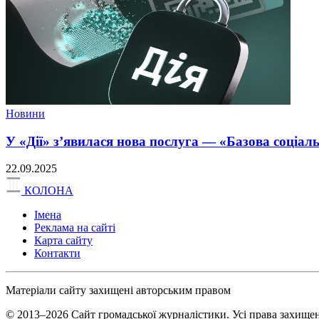
Новини
У «Дії» з’явилася нова послуга — «Базова соціал
22.09.2025
КОЛОНА
Імена
Реклама на сайті
Карта сайту
Контакти
Матеріали сайту захищені авторським правом
© 2013–2026 Сайт громадської журналістики. Усі права захищен