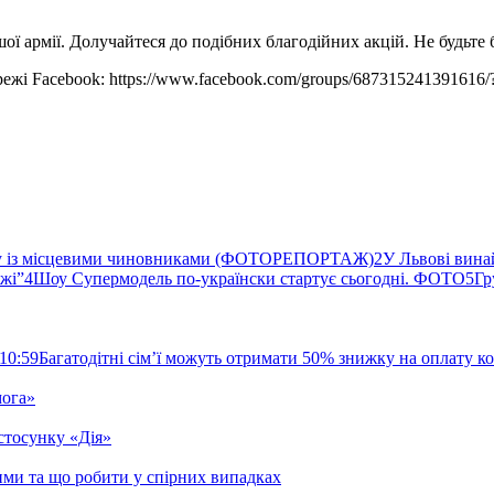
ої армії. Долучайтеся до подібних благодійних акцій. Не будьте 
жі Facebook: https://www.facebook.com/groups/687315241391616/?
ву із місцевими чиновниками (ФОТОРЕПОРТАЖ)
2
У Львові вина
ржі”
4
Шоу Супермодель по-українски стартує сьогодні. ФОТО
5
Гр
10:59
Багатодітні сім’ї можуть отримати 50% знижку на оплату 
мога»
стосунку «Дія»
ими та що робити у спірних випадках