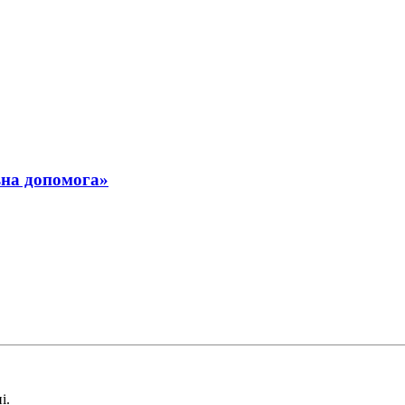
ьна допомога»
і.