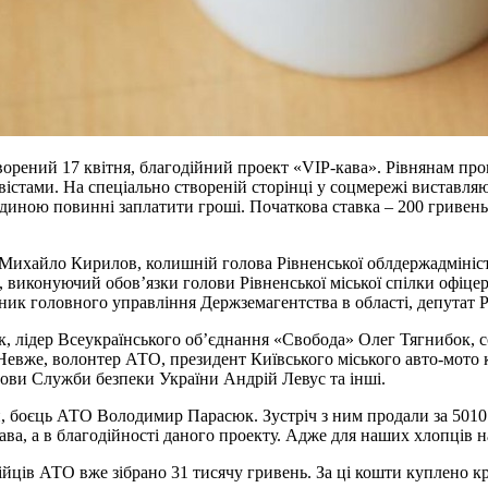
творений 17 квітня, благодійний проект «VIP-кава». Рівнянам пр
істами. На спеціально створеній сторінці у соцмережі виставляю
диною повинні заплатити гроші. Початкова ставка – 200 гривень. 
и Михайло Кирилов, колишній голова Рівненської облдержадмініс
 виконуючий обов’язки голови Рівненської міської спілки офіце
льник головного управління Держземагентства в області, депутат 
, лідер Всеукраїнського об’єднання «Свобода» Олег Тягнибок, с
Невже, волонтер АТО, президент Київського міського авто-мото
ови Служби безпеки України Андрій Левус та інші.
боєць АТО Володимир Парасюк. Зустріч з ним продали за 5010 г
ва, а в благодійності даного проекту. Адже для наших хлопців н
йців АТО вже зібрано 31 тисячу гривень. За ці кошти куплено кр