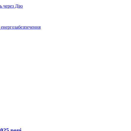
ь через Дію
о енергозабезпечення
025 році