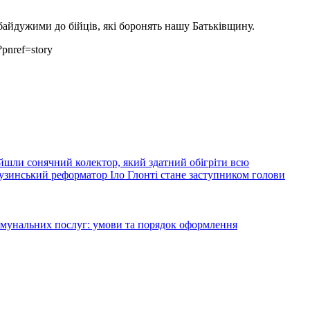
байдужими до бійців, які боронять нашу Батьківщину.
pnref=story
йшли сонячний колектор, який здатний обігріти всю
узинський реформатор Іло Глонті стане заступником голови
комунальних послуг: умови та порядок оформлення