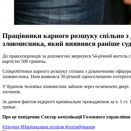
Працівники карного розшуку спільно з 
зловмисника, який виявився раніше су
До правоохоронців за допомогою звернувся 54-річний житель с
вартістю 500 гривень.
Співробітники карного розшуку спільно з дільничними офіцерам
зловмисника. Ним виявився 30-річний односельчанин потерпіл
У будинок чоловіка зловмисник зайшов через незачинені двері. 
злочинів.
За даним фактом відкрито кримінальне провадження за ч. 1 ст.
триває.
Про це повідомив Сектор комунікації Головного управлінн
#Злочин
#Національна поліція
#пограбування