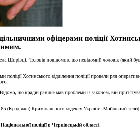
дільничними офіцерами поліції Хотинськ
димим.
ела Ширівці. Чоловік повідомив, що невідомий чоловік (який бу
и поліції Хотинського відділення поліції провели ряд оперативн
ого.
Відомо, що крадій раніше мав проблеми із законом, він притягув
 185 (Крадіжка) Кримінального кодексу України. Мобільний телеф
я
Національної поліції в Чернівецькій області.