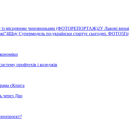
ву із місцевими чиновниками (ФОТОРЕПОРТАЖ)
2
У Львові вина
ржі”
4
Шоу Супермодель по-українски стартує сьогодні. ФОТО
5
Гр
кономіки
систему профтехів і коледжів
грама єКнига
ь через Дію
конопроєкт?