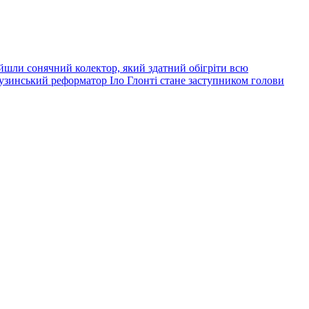
йшли сонячний колектор, який здатний обігріти всю
узинський реформатор Іло Глонті стане заступником голови