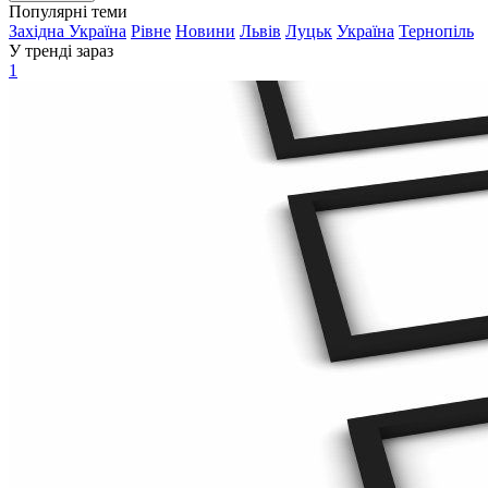
Популярні теми
Західна Україна
Рівне
Новини
Львів
Луцьк
Україна
Тернопіль
У тренді зараз
1