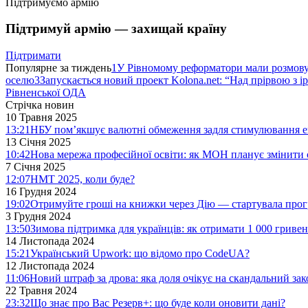
Підтримуємо армію
Підтримуй армію — захищай країну
Підтримати
Популярне за тиждень
1
У Рівномому реформатори мали розмо
оселю
3
Запускається новий проект Kolona.net: “Над прірвою з і
Рівненської ОДА
Стрічка новин
10 Травня 2025
13:21
НБУ пом’якшує валютні обмеження задля стимулювання е
13 Січня 2025
10:42
Нова мережа професійної освіти: як МОН планує змінити 
7 Січня 2025
12:07
НМТ 2025, коли буде?
16 Грудня 2024
19:02
Отримуйте гроші на книжки через Дію — стартувала про
3 Грудня 2024
13:50
Зимова підтримка для українців: як отримати 1 000 гривен
14 Листопада 2024
15:21
Український Upwork: що відомо про CodeUA?
12 Листопада 2024
11:06
Новий штраф за дрова: яка доля очікує на скандальний за
22 Травня 2024
23:32
Що знає про Вас Резерв+: що буде коли оновити дані?