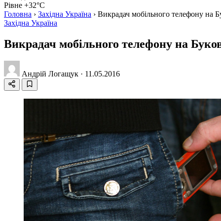
Рівне +32°C
Головна
›
Західна Україна
›
Викрадач мобільного телефону на Б
Західна Україна
Викрадач мобільного телефону на Буко
Андрій Логащук
·
11.05.2016