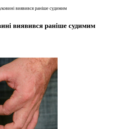
уковині виявився раніше судимим
вині виявився раніше судимим