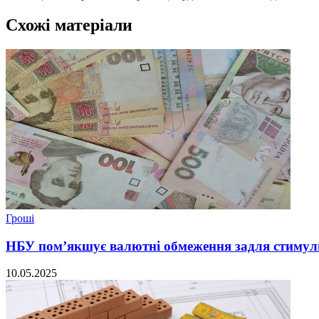
Схожі матеріали
Гроші
НБУ пом’якшує валютні обмеження задля стимул
10.05.2025