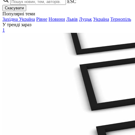
ESC
Скасувати
Популярні теми
Західна Україна
Рівне
Новини
Львів
Луцьк
Україна
Тернопіль
У тренді зараз
1