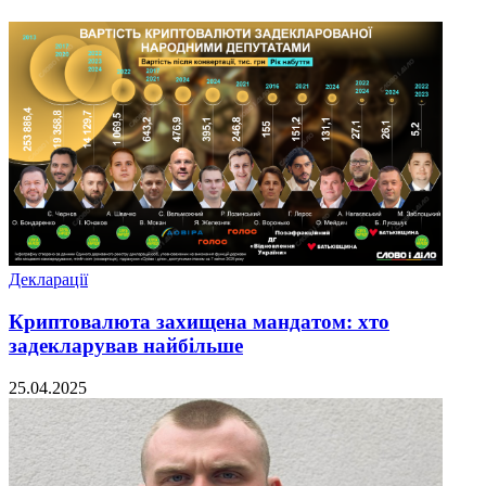
Декларації
Криптовалюта захищена мандатом: хто
задекларував найбільше
25.04.2025