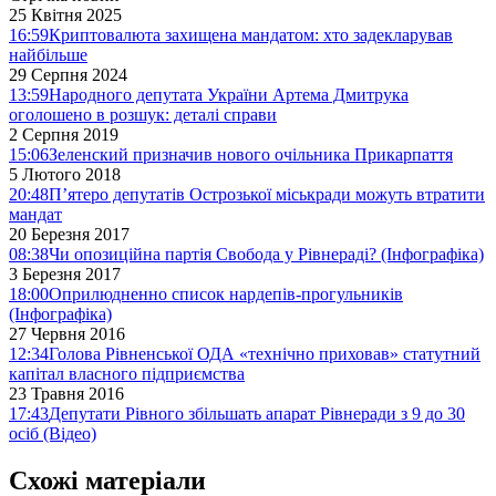
25 Квітня 2025
16:59
Криптовалюта захищена мандатом: хто задекларував
найбільше
29 Серпня 2024
13:59
Народного депутата України Артема Дмитрука
оголошено в розшук: деталі справи
2 Серпня 2019
15:06
Зеленский призначив нового очільника Прикарпаття
5 Лютого 2018
20:48
П’ятеро депутатів Острозької міськради можуть втратити
мандат
20 Березня 2017
08:38
Чи опозиційна партія Свобода у Рівнераді? (Інфографіка)
3 Березня 2017
18:00
Оприлюдненно список нардепів-прогульників
(Інфографіка)
27 Червня 2016
12:34
Голова Рівненської ОДА «технічно приховав» статутний
капітал власного підприємства
23 Травня 2016
17:43
Депутати Рівного збільшать апарат Рівнеради з 9 до 30
осіб (Відео)
Схожі матеріали