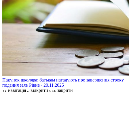
Пакунок школяра: батькам нагадують про завершення строку
подання заяв
Рівне · 20.11.2025
навігація
відкрити
закрити
↑↓
↵
esc