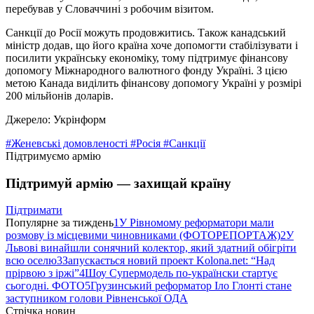
перебував у Словаччині з робочим візитом.
Санкції до Росії можуть продовжитись. Також канадський
міністр додав, що його країна хоче допомогти стабілізувати і
посилити українську економіку, тому підтримує фінансову
допомогу Міжнародного валютного фонду Україні. З цією
метою Канада виділить фінансову допомогу Україні у розмірі
200 мільйонів доларів.
Джерело: Укрінформ
#Женевські домовленості
#Росія
#Санкції
Підтримуємо армію
Підтримуй армію — захищай країну
Підтримати
Популярне за тиждень
1
У Рівномому реформатори мали
розмову із місцевими чиновниками (ФОТОРЕПОРТАЖ)
2
У
Львові винайшли сонячний колектор, який здатний обігріти
всю оселю
3
Запускається новий проект Kolona.net: “Над
прірвою з іржі”
4
Шоу Супермодель по-українски стартує
сьогодні. ФОТО
5
Грузинський реформатор Іло Глонті стане
заступником голови Рівненської ОДА
Стрічка новин