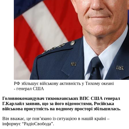
РФ збільшує військову активність у Тихому океані
- генерал США
Головнокомандувач тихоокеанських ВПС США генерал
Г.Карлайл заявив, що за його відомостями, Російська
військова присутність на водному просторі збільшилась.
Він вважає, це пов’язано із ситуацією в нашій країні –
інформує “РадіоСвобода”.