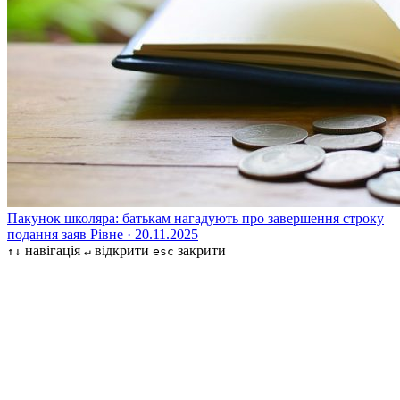
Пакунок школяра: батькам нагадують про завершення строку
подання заяв
Рівне · 20.11.2025
навігація
відкрити
закрити
↑↓
↵
esc