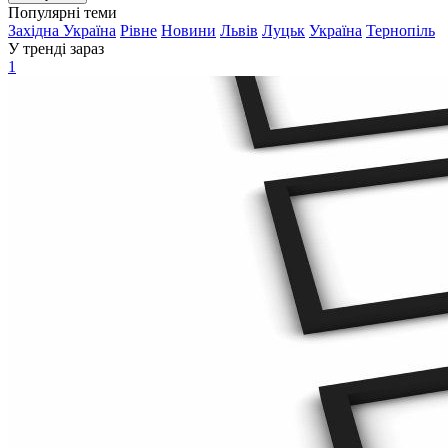
Популярні теми
Західна Україна
Рівне
Новини
Львів
Луцьк
Україна
Тернопіль
У тренді зараз
1