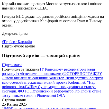
Карлайл вважає, що зараз Москва хизується силою і оцінює
навчання військових США.
Генерал ВПС додає, що дальня російська авіація виходила на
охорону до узбережжя Каліфорнії та острова Гуам в Тихому
океані.
Джерело
: Ipress
#Герберт Карлайл
Підтримуємо армію
Підтримуй армію — захищай країну
Підтримати
Популярне за тиждень
1
У Рівномому реформатори мали
розмову із місцевими чиновниками (ФОТОРЕПОРТАЖ)
2
У
Львові винайшли сонячний колектор, який здатний обігріти
всю оселю
3
Запускається новий проект Kolona.net: “Над
прірвою з іржі”
4
Шоу Супермодель по-українски стартує
сьогодні. ФОТО
5
Грузинський реформатор Іло Глонті стане
заступником голови Рівненської ОДА
Стрічка новин
25 Квітня 2025
16:59
Криптовалюта захищена мандатом: хто задекларував