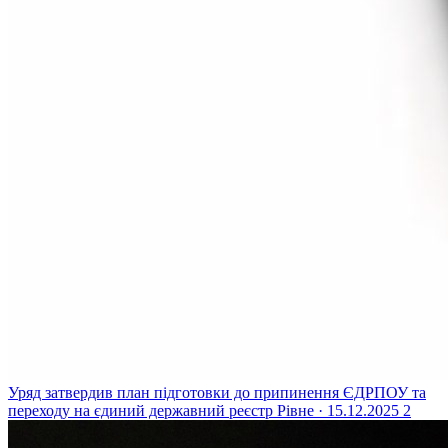
Уряд затвердив план підготовки до припинення ЄДРПОУ та
переходу на єдиний державний реєстр
Рівне · 15.12.2025
2