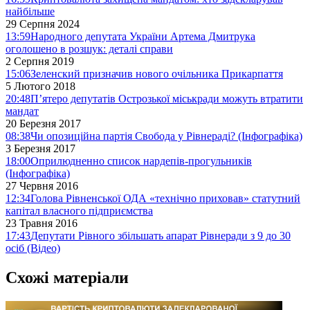
найбільше
29 Серпня 2024
13:59
Народного депутата України Артема Дмитрука
оголошено в розшук: деталі справи
2 Серпня 2019
15:06
Зеленский призначив нового очільника Прикарпаття
5 Лютого 2018
20:48
П’ятеро депутатів Острозької міськради можуть втратити
мандат
20 Березня 2017
08:38
Чи опозиційна партія Свобода у Рівнераді? (Інфографіка)
3 Березня 2017
18:00
Оприлюдненно список нардепів-прогульників
(Інфографіка)
27 Червня 2016
12:34
Голова Рівненської ОДА «технічно приховав» статутний
капітал власного підприємства
23 Травня 2016
17:43
Депутати Рівного збільшать апарат Рівнеради з 9 до 30
осіб (Відео)
Схожі матеріали