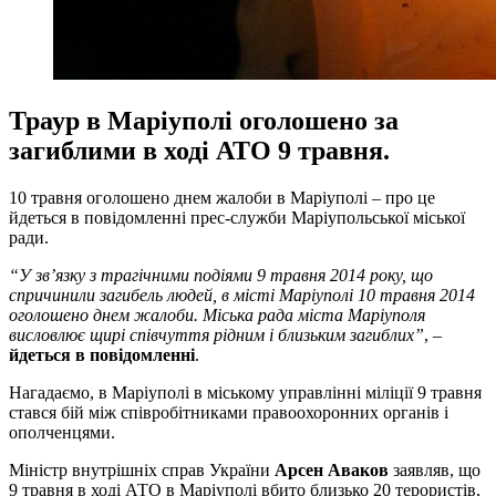
Траур в Маріуполі оголошено за
загиблими в ході АТО 9 травня.
10 травня оголошено днем ​​жалоби в Маріуполі – про це
йдеться в повідомленні прес-служби Маріупольської міської
ради.
“У зв’язку з трагічними подіями 9 травня 2014 року, що
спричинили загибель людей, в місті Маріуполі 10 травня 2014
оголошено днем ​​жалоби. Міська рада міста Маріуполя
висловлює щирі співчуття рідним і близьким загиблих”
, –
йдеться в повідомленні
.
Нагадаємо, в Маріуполі в міському управлінні міліції 9 травня
стався бій між співробітниками правоохоронних органів і
ополченцями.
Міністр внутрішніх справ України
Арсен Аваков
заявляв, що
9 травня в ході АТО в Маріуполі вбито близько 20 терористів,