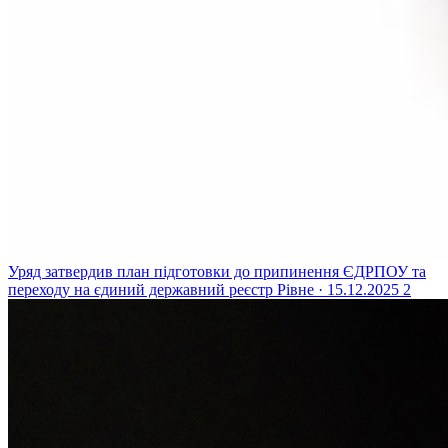
Уряд затвердив план підготовки до припинення ЄДРПОУ та
переходу на єдиний державний реєстр
Рівне · 15.12.2025
2