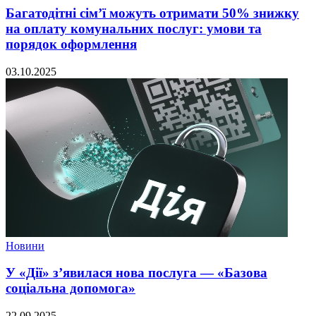
Багатодітні сім’ї можуть отримати 50% знижку
на оплату комунальних послуг: умови та
порядок оформлення
03.10.2025
Новини
У «Дії» з’явилася нова послуга — «Базова
соціальна допомога»
22.09.2025