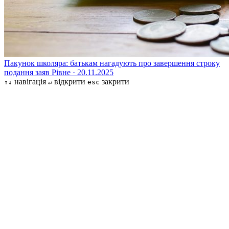
Пакунок школяра: батькам нагадують про завершення строку
подання заяв
Рівне · 20.11.2025
навігація
відкрити
закрити
↑↓
↵
esc