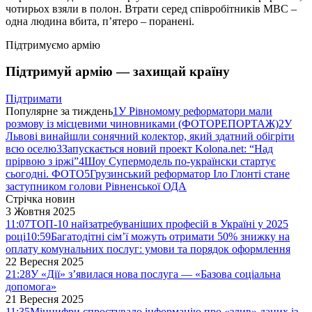
чотирьох взяли в полон. Втрати серед співробітників МВС –
одна людина вбита, п’ятеро – поранені.
Підтримуємо армію
Підтримуй армію — захищай країну
Підтримати
Популярне за тиждень
1
У Рівномому реформатори мали
розмову із місцевими чиновниками (ФОТОРЕПОРТАЖ)
2
У
Львові винайшли сонячний колектор, який здатний обігріти
всю оселю
3
Запускається новий проект Kolona.net: “Над
прірвою з іржі”
4
Шоу Супермодель по-українски стартує
сьогодні. ФОТО
5
Грузинський реформатор Іло Глонті стане
заступником голови Рівненської ОДА
Стрічка новин
3 Жовтня 2025
11:07
ТОП-10 найзатребуваніших професій в Україні у 2025
році
10:59
Багатодітні сім’ї можуть отримати 50% знижку на
оплату комунальних послуг: умови та порядок оформлення
22 Вересня 2025
21:28
У «Дії» з’явилася нова послуга — «Базова соціальна
допомога»
21 Вересня 2025
11:35
Мінцифри спростувало інформацію про «злив» даних із