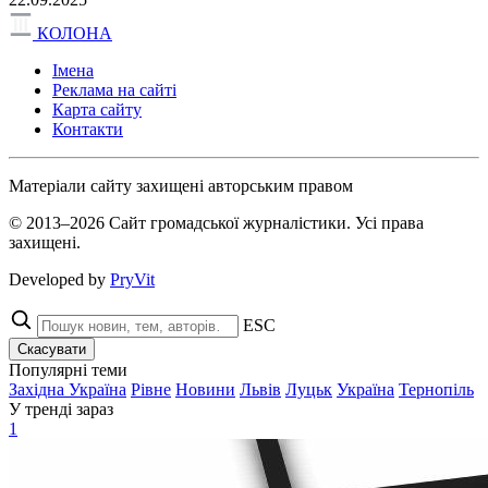
КОЛОНА
Імена
Реклама на сайті
Карта сайту
Контакти
Матеріали сайту захищені авторським правом
© 2013–2026 Сайт громадської журналістики. Усі права
захищені.
Developed by
PryVit
ESC
Скасувати
Популярні теми
Західна Україна
Рівне
Новини
Львів
Луцьк
Україна
Тернопіль
У тренді зараз
1