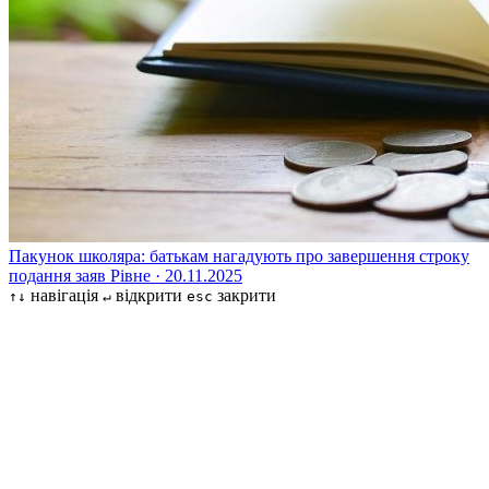
Пакунок школяра: батькам нагадують про завершення строку
подання заяв
Рівне · 20.11.2025
навігація
відкрити
закрити
↑↓
↵
esc