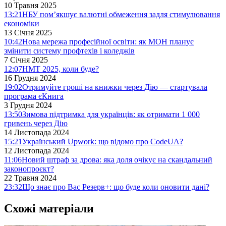
10 Травня 2025
13:21
НБУ пом’якшує валютні обмеження задля стимулювання
економіки
13 Січня 2025
10:42
Нова мережа професійної освіти: як МОН планує
змінити систему профтехів і коледжів
7 Січня 2025
12:07
НМТ 2025, коли буде?
16 Грудня 2024
19:02
Отримуйте гроші на книжки через Дію — стартувала
програма єКнига
3 Грудня 2024
13:50
Зимова підтримка для українців: як отримати 1 000
гривень через Дію
14 Листопада 2024
15:21
Український Upwork: що відомо про CodeUA?
12 Листопада 2024
11:06
Новий штраф за дрова: яка доля очікує на скандальний
законопроєкт?
22 Травня 2024
23:32
Що знає про Вас Резерв+: що буде коли оновити дані?
Схожі матеріали