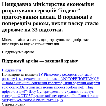
Нещодавно міністерство економіки
розрахувало середній “індекс”
приготування паски. В порівняні з
попереднім роком, пекти паску стало
дорожче на 33 відсотки.
Мінекономіки зазначає, що розрахунок не відображає
інфоляцію та індекс споживчих цін.
Підтримуємо армію
Підтримуй армію — захищай країну
Підтримати
Популярне за тиждень
1
У Рівномому реформатори мали
розмову із місцевими чиновниками (ФОТОРЕПОРТАЖ)
2
У
Львові винайшли сонячний колектор, який здатний обігріти
всю оселю
3
Запускається новий проект Kolona.net: “Над
прірвою з іржі”
4
Шоу Супермодель по-українски стартує
сьогодні. ФОТО
5
Грузинський реформатор Іло Глонті стане
заступником голови Рівненської ОДА
Стрічка новин