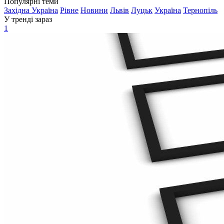
Популярні теми
Західна Україна
Рівне
Новини
Львів
Луцьк
Україна
Тернопіль
У тренді зараз
1