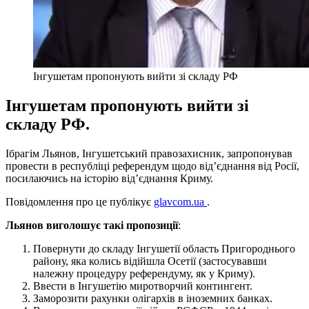
Інгушетам пропонують вийти зі складу РФ
Інгушетам пропонують вийти зі
складу РФ.
Ібрагім Льянов, Інгушетський правозахисник, запропонував
провести в республіці референдум щодо від’єднання від Росії,
посилаючись на історію від’єднання Криму.
Повідомлення про це публікує
glavcom.ua
.
Льянов виголошує такі пропозиції
:
Повернути до складу Інгушетії область Пригороднього
району, яка колись відійшла Осетії (застосувавши
належну процедуру референдуму, як у Криму).
Ввести в Інгушетію миротворчий контингент.
Заморозити рахунки олігархів в іноземних банках.