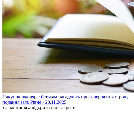
Пакунок школяра: батькам нагадують про завершення строку
подання заяв
Рівне · 20.11.2025
навігація
відкрити
закрити
↑↓
↵
esc