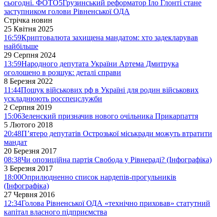
сьогодні. ФОТО
5
Грузинський реформатор Іло Глонті стане
заступником голови Рівненської ОДА
Стрічка новин
25 Квітня 2025
16:59
Криптовалюта захищена мандатом: хто задекларував
найбільше
29 Серпня 2024
13:59
Народного депутата України Артема Дмитрука
оголошено в розшук: деталі справи
8 Березня 2022
11:44
Пошук військових рф в Україні для родин військових
ускладнюють росспецслужби
2 Серпня 2019
15:06
Зеленский призначив нового очільника Прикарпаття
5 Лютого 2018
20:48
П’ятеро депутатів Острозької міськради можуть втратити
мандат
20 Березня 2017
08:38
Чи опозиційна партія Свобода у Рівнераді? (Інфографіка)
3 Березня 2017
18:00
Оприлюдненно список нардепів-прогульників
(Інфографіка)
27 Червня 2016
12:34
Голова Рівненської ОДА «технічно приховав» статутний
капітал власного підприємства