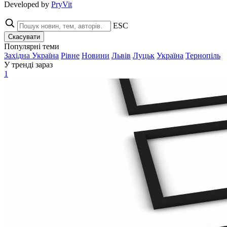
Developed by
PryVit
ESC
Скасувати
Популярні теми
Західна Україна
Рівне
Новини
Львів
Луцьк
Україна
Тернопіль
У тренді зараз
1