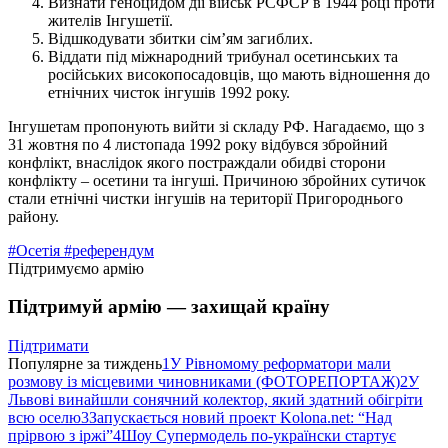
Визнати геноцидом дії військ РСФСР в 1944 році проти
жителів Інгушетії.
Відшкодувати збитки сім’ям загиблих.
Віддати під міжнародний трибунал осетинських та
російських високопосадовців, що мають відношення до
етнічних чисток інгушів 1992 року.
Інгушетам пропонують вийти зі складу РФ. Нагадаємо, що з
31 жовтня по 4 листопада 1992 року відбувся збройний
конфлікт, внаслідок якого постраждали обидві сторони
конфлікту – осетини та інгуші. Причиною збройних сутичок
стали етнічні чистки інгушів на території Пригороднього
району.
#Осетія
#референдум
Підтримуємо армію
Підтримуй армію — захищай країну
Підтримати
Популярне за тиждень
1
У Рівномому реформатори мали
розмову із місцевими чиновниками (ФОТОРЕПОРТАЖ)
2
У
Львові винайшли сонячний колектор, який здатний обігріти
всю оселю
3
Запускається новий проект Kolona.net: “Над
прірвою з іржі”
4
Шоу Супермодель по-українски стартує