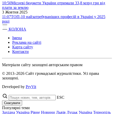
10:50
Місцеві бюджети України отримали 33,8 млрд грн від
плати за землю
3 Жовтня 2025
11:07
ТОП-10 найзатребуваніших професій в Україні у 2025
році
КОЛОНА
Імена
Реклама на сайті
Карта сайту
Контакти
Матеріали сайту захищені авторським правом
© 2013–2026 Сайт громадської журналістики. Усі права
захищені.
Developed by
PryVit
ESC
Скасувати
Популярні теми
Західна Україна
Рівне
Новини
Львів
Луцьк
Україна
Тернопіль