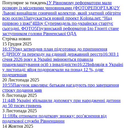
Популярне за тиждень
1
У Рівномому реформатори мали
розмову із місцевими чиновниками (ФОТОРЕПОРТАЖ)
2
У
Львові винайшли сонячний колектор, який здатний обігріти
всю оселю
3
Запускається новий проект Kolona.net: “Над
прірвою з іржі”
4
Шоу Супермодель по-українски стартує
сьогодні. ФОТО
5
Грузинський реформатор Іло Глонті стане
заступником голови Рівненської ОДА
Стрічка новин
15 Грудня 2025
16:37
Уряд затвердив план підготовки до припинення
ЄДРПОУ та переходу на єдиний державний реєстр
16:30
З 1
січня 2026 року в Україні змінюються правила
працевлаштування осіб з інвалідністю
16:22
Інфляція в Україні
у листопаді: яйця подорожчали на понад 12 %, одяг
подешевшав
20 Листопада 2025
10:55
Пакунок школяра: батькам нагадують про завершення
строку подання заяв
6 Листопада 2025
11:44
В Україні збільшили допомогу при народженні дитини
до 50 тисяч гривень
3 Листопада 2025
11:18
Як отримати податкову знижку: роз’яснення від
податкової служби Рівненщини
14 Жовтня 2025