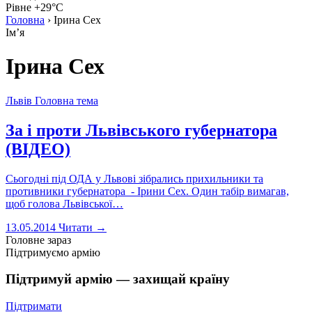
Рівне +29°C
Головна
›
Ірина Сех
Імʼя
Ірина Сех
Львів
Головна тема
За і проти Львівського губернатора
(ВІДЕО)
Сьогодні під ОДА у Львові зібрались прихильники та
противники губернатора - Ірини Сех. Один табір вимагав,
щоб голова Львівської…
13.05.2014
Читати →
Головне зараз
Підтримуємо армію
Підтримуй армію — захищай країну
Підтримати