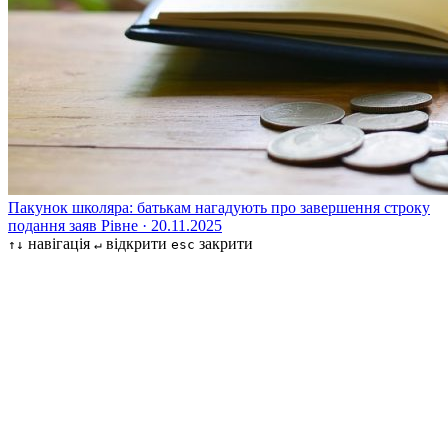
Пакунок школяра: батькам нагадують про завершення строку
подання заяв
Рівне · 20.11.2025
навігація
відкрити
закрити
↑↓
↵
esc