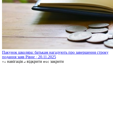
Пакунок школяра: батькам нагадують про завершення строку
подання заяв
Рівне · 20.11.2025
навігація
відкрити
закрити
↑↓
↵
esc