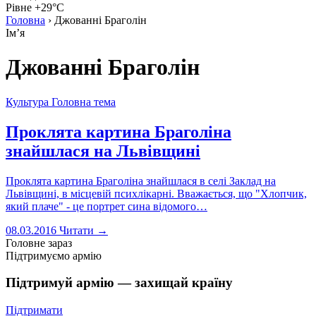
Рівне +29°C
Головна
›
Джованні Браголін
Імʼя
Джованні Браголін
Культура
Головна тема
Проклята картина Браголіна
знайшлася на Львівщині
Проклята картина Браголіна знайшлася в селі Заклад на
Львівщині, в місцевій психлікарні. Вважається, що "Хлопчик,
який плаче" - це портрет сина відомого…
08.03.2016
Читати →
Головне зараз
Підтримуємо армію
Підтримуй армію — захищай країну
Підтримати