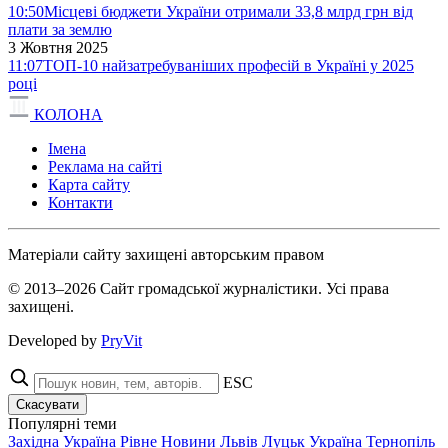
10:50
Місцеві бюджети України отримали 33,8 млрд грн від
плати за землю
3 Жовтня 2025
11:07
ТОП-10 найзатребуваніших професій в Україні у 2025
році
КОЛОНА
Імена
Реклама на сайті
Карта сайту
Контакти
Матеріали сайту захищені авторським правом
© 2013–2026 Сайт громадської журналістики. Усі права
захищені.
Developed by
PryVit
ESC
Скасувати
Популярні теми
Західна Україна
Рівне
Новини
Львів
Луцьк
Україна
Тернопіль