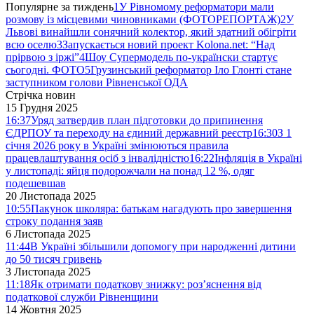
Популярне за тиждень
1
У Рівномому реформатори мали
розмову із місцевими чиновниками (ФОТОРЕПОРТАЖ)
2
У
Львові винайшли сонячний колектор, який здатний обігріти
всю оселю
3
Запускається новий проект Kolona.net: “Над
прірвою з іржі”
4
Шоу Супермодель по-українски стартує
сьогодні. ФОТО
5
Грузинський реформатор Іло Глонті стане
заступником голови Рівненської ОДА
Стрічка новин
15 Грудня 2025
16:37
Уряд затвердив план підготовки до припинення
ЄДРПОУ та переходу на єдиний державний реєстр
16:30
З 1
січня 2026 року в Україні змінюються правила
працевлаштування осіб з інвалідністю
16:22
Інфляція в Україні
у листопаді: яйця подорожчали на понад 12 %, одяг
подешевшав
20 Листопада 2025
10:55
Пакунок школяра: батькам нагадують про завершення
строку подання заяв
6 Листопада 2025
11:44
В Україні збільшили допомогу при народженні дитини
до 50 тисяч гривень
3 Листопада 2025
11:18
Як отримати податкову знижку: роз’яснення від
податкової служби Рівненщини
14 Жовтня 2025