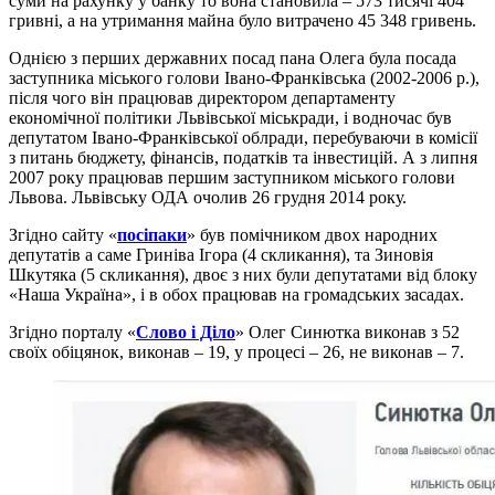
суми на рахунку у банку то вона становила – 573 тисячі 404
гривні, а на утримання майна було витрачено 45 348 гривень.
Однією з перших державних посад пана Олега була посада
заступника міського голови Івано-Франківська (2002-2006 р.),
після чого він працював директором департаменту
економічної політики Львівської міськради, і водночас був
депутатом Івано-Франківської облради, перебуваючи в комісії
з питань бюджету, фінансів, податків та інвестицій. А з липня
2007 року працював першим заступником міського голови
Львова. Львівську ОДА очолив 26 грудня 2014 року.
Згідно сайту «
посіпаки
» був помічником двох народних
депутатів а саме Гриніва Ігора (4 скликання), та Зиновія
Шкутяка (5 скликання), двоє з них були депутатами від блоку
«Наша Україна», і в обох працював на громадських засадах.
Згідно порталу «
Слово і Діло
» Олег Синютка виконав з 52
своїх обіцянок, виконав – 19, у процесі – 26, не виконав – 7.