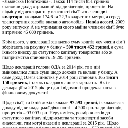
«Львівська Політехніка». Також 114 тисяч 851 гривню
становив дохід отриманий від дивідендів, процентів. На
відміну від декларанта у власності сім’ї зазначено
дві
квартири
площами 174,6 та 22,3 квадратних метри, а серед
транспортних засобів вказано автомобіль
Honda accord
, 2009
року випуску. А на утримання свого майна членами сім’ї було
витрачено 45 600 гривень.
Крім цього, у декларації зазначено суму коштів яку члени сім’ї
зберігають на рахунку у банку –
590 тисяч 452 гривні
, а сума
їхнього внеску до статутного капіталу товариства або ж
підприємства становить 19 285 гривень.
Щодо декларації голови ОДА за 2014 рік, то в ній
змінювалися лише суми щодо доходів та вклади у банку. А
саме дохід Олега Синютка у 2014 році становив
165 тисяч
150 гривень
, і також складався лише з зарплати. Як і в
декларації за 2015 рік це єдині відомості про декларанта в
фінансовому документі.
Щодо сім’ї, то їхній дохід складав
97 593 гривні
, і складався з
доходу від викладацької діяльності – 4 500 грн. та дивідендів,
процентів – 93 093 грн. Нерухомість, розмір внесків до
статутного капіталу підприємства та транспортні засоби
аналогічні тим котрі вказані в декларації за 2015 рік. Щодо