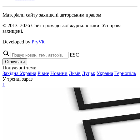
Матеріали сайту захищені авторським правом
© 2013–2026 Сайт громадської журналістики. Усі права
захищені.
Developed by
PryVit
ESC
Скасувати
Популярні теми
Західна Україна
Рівне
Новини
Львів
Луцьк
Україна
Тернопіль
У тренді зараз
1