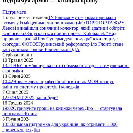
Підтримуй армію — захищай країну
Підтримати
Популярне за тиждень
1
У Рівномому реформатори мали
розмову із місцевими чиновниками (ФОТОРЕПОРТАЖ)
2
У
Львові винайшли сонячний колектор, який здатний обігріти
всю оселю
3
Запускається новий проект Kolona.net: “Над
прірвою з іржі”
4
Шоу Супермодель по-українски стартує
сьогодні. ФОТО
5
Грузинський реформатор Іло Глонті стане
заступником голови Рівненської ОДА
Стрічка новин
10 Травня 2025
13:21
НБУ пом’якшує валютні обмеження задля стимулювання
економіки
13 Січня 2025
10:42
Нова мережа професійної освіти: як МОН планує
змінити систему профтехів і коледжів
7 Січня 2025
12:07
НМТ 2025, коли буде?
16 Грудня 2024
19:02
Отримуйте гроші на книжки через Дію — стартувала
програма єКнига
3 Грудня 2024
13:50
Зимова підтримка для українців: як отримати 1 000
гривень через Дію