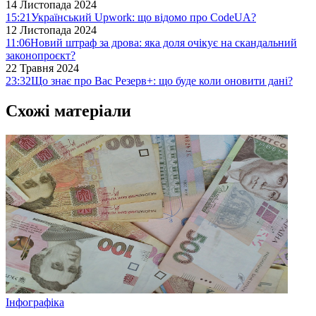
14 Листопада 2024
15:21
Український Upwork: що відомо про CodeUA?
12 Листопада 2024
11:06
Новий штраф за дрова: яка доля очікує на скандальний
законопроєкт?
22 Травня 2024
23:32
Що знає про Вас Резерв+: що буде коли оновити дані?
Схожі матеріали
Інфографіка