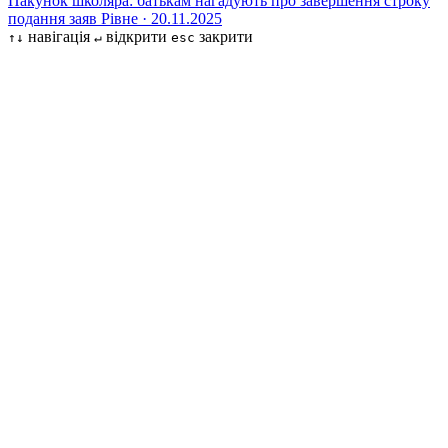
Пакунок школяра: батькам нагадують про завершення строку
подання заяв
Рівне · 20.11.2025
навігація
відкрити
закрити
↑↓
↵
esc