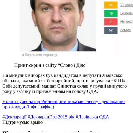
Принт-скрин з сайту “Слово і Діло”
На минулих виборах був кандидатом в депутати Львівської
облради, вказаний як безпартійний, проте висувався «БПП».
Свій депутатський мандат Синютка склав у грудні минулого
року у зв’язку із призначенням на голову ОДА.
Новий губернатор Рівненщини показав “чесну” декларацію
про доходи (Інфографіка)
#Декларації
#Декларації за 2015 рік
#Львівська ОДА
Підтримуємо армію