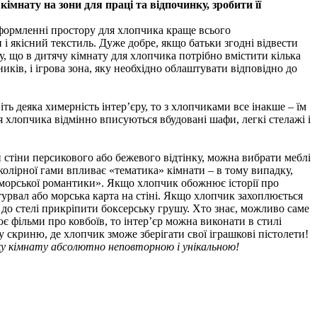
імнату на зони для праці та відпочинку, зробити її
 оформленні простору для хлопчика краще всього
і якісний текстиль. Дуже добре, якщо батьки згодні відвести
му, що в дитячу кімнату для хлопчика потрібно вмістити кілька
иків, і ігрова зона, яку необхідно облаштувати відповідно до
ь деяка химерність інтер’єру, то з хлопчиками все інакше – їм
я хлопчика відмінно вписуються вбудовані шафи, легкі стелажі і
 стіни персикового або бежевого відтінку, можна вибрати меблі
колірної гами впливає «тематика» кімнати – в тому випадку,
і «морської романтики». Якщо хлопчик обожнює історії про
штурвал або морська карта на стіні. Якщо хлопчик захоплюється
 до стелі прикріпити боксерську грушу. Хто знає, можливо саме
фільми про ковбоїв, то інтер’єр можна виконати в стилі
у скриню, де хлопчик зможе зберігати свої іграшкові пістолети!
ку кімнату абсолютно неповторною і унікальною!