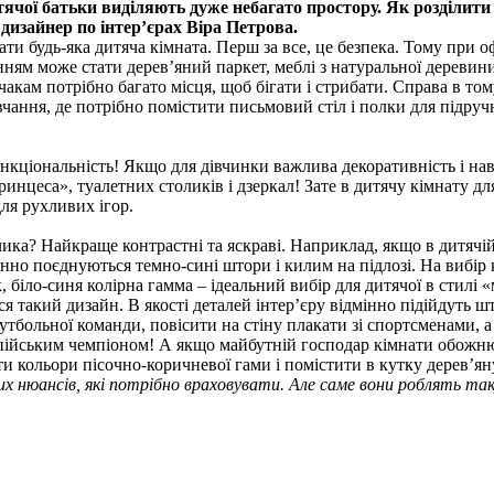
ячої батьки виділяють дуже небагато простору. Як розділити к
 дизайнер по інтер’єрах Віра Петрова.
ати будь-яка дитяча кімната. Перш за все, це безпека. Тому при
ям може стати дерев’яний паркет, меблі з натуральної деревини 
чакам потрібно багато місця, щоб бігати і стрибати. Справа в то
вчання, де потрібно помістити письмовий стіл і полки для підручн
кціональність! Якщо для дівчинки важлива декоративність і навіт
инцеса», туалетних столиків і дзеркал! Зате в дитячу кімнату дл
для рухливих ігор.
ика? Найкраще контрастні та яскраві. Наприклад, якщо в дитячій
інно поєднуються темно-сині штори і килим на підлозі. На вибір 
, біло-синя колірна гамма – ідеальний вибір для дитячої в стил
ся такий дизайн. В якості деталей інтер’єру відмінно підійдуть 
тбольної команди, повісити на стіну плакати зі спортсменами, а
ійським чемпіоном! А якщо майбутній господар кімнати обожнює 
ти кольори пісочно-коричневої гами і помістити в кутку дерев’ян
их нюансів, які потрібно враховувати.
Але саме вони роблять та