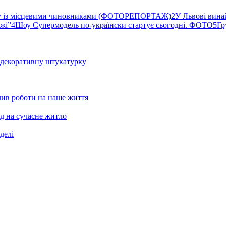
ву із місцевими чиновниками (ФОТОРЕПОРТАЖ)
2
У Львові вина
ржі”
4
Шоу Супермодель по-українски стартує сьогодні. ФОТО
5
Гр
и декоративну штукатурку
лив роботи на наше життя
д на сучасне житло
делі