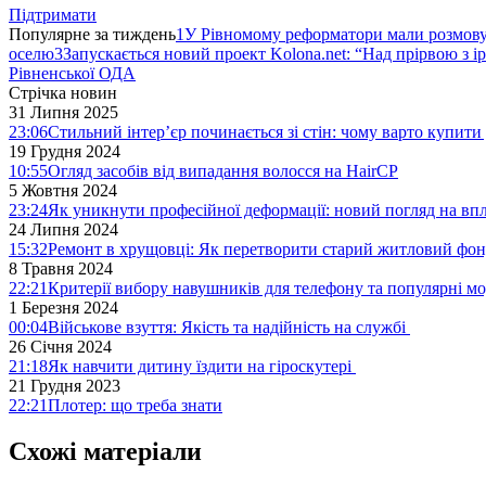
Підтримати
Популярне за тиждень
1
У Рівномому реформатори мали розмо
оселю
3
Запускається новий проект Kolona.net: “Над прірвою з і
Рівненської ОДА
Стрічка новин
31 Липня 2025
23:06
Стильний інтер’єр починається зі стін: чому варто купит
19 Грудня 2024
10:55
Огляд засобів від випадання волосся на HairCP
5 Жовтня 2024
23:24
Як уникнути професійної деформації: новий погляд на вп
24 Липня 2024
15:32
Ремонт в хрущовці: Як перетворити старий житловий фон
8 Травня 2024
22:21
Критерії вибору навушників для телефону та популярні мо
1 Березня 2024
00:04
Військове взуття: Якість та надійність на службі
26 Січня 2024
21:18
Як навчити дитину їздити на гіроскутері
21 Грудня 2023
22:21
Плотер: що треба знати
Схожі матеріали