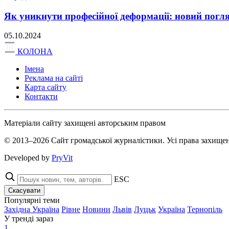
Як уникнути професійної деформації: новий погл
05.10.2024
КОЛОНА
Імена
Реклама на сайті
Карта сайту
Контакти
Матеріали сайту захищені авторським правом
© 2013–2026 Сайт громадської журналістики. Усі права захищен
Developed by
PryVit
ESC
Скасувати
Популярні теми
Західна Україна
Рівне
Новини
Львів
Луцьк
Україна
Тернопіль
У тренді зараз
1