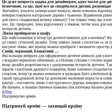
Це дуже непроста задача для дизайнерам, адже часом для дит
безпечною, та ще, щоб все це сподобалося дитині, розповідає
Звичайно, існують універсальні вимоги, яким повинна відповід
використовувати натуральне дерево і тканини. Відмінним рішенн
для свого спадкоємця велику кімнату! І не тільки тому, що хлоп
зон. Це, природно, зона відпочинку з ліжком, потім зона для на
інтересів дитини.
Ліжко прибираємо в шафу
Що найголовніше в інтер’єрі дитячої кімнати для хлопчика? Фун
до смаку сучасний дизайн. Тому ніяких ліжок з пологом «а ля пр
висувне ліжко, яке вранці можна прибрати і звільнити простір 
Синій, червоний, блакитний …
Які кольори вибрати для оформлення дитячої кімнати для хлопч
з яскраво-червоною оббивкою, а з білими стінами і стелею відм
якщо дизайн розробляється з урахуванням інтересів дитини. Так
піратів і капітанів далекого плавання, йому напевно сподобаєть
спортом, інтер’єр можна виконати в кольорах його улюбленої фу
такий продуманий інтер’єр допоможе малюкові вирости в олімп
кантрі – поставити ліжко з неструганого дерева, використовува
Як бачите, в дизайні дитячої кімнати для хлопчика багато різн
#Діти
Підтримуємо армію
Підтримуй армію — захищай країну