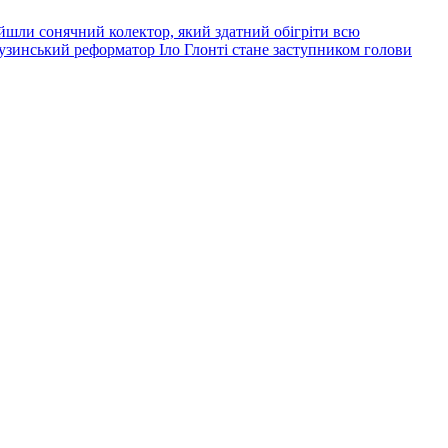
йшли сонячний колектор, який здатний обігріти всю
узинський реформатор Іло Глонті стане заступником голови