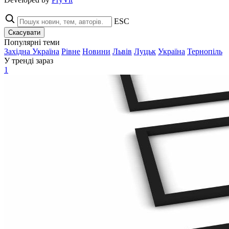
ESC
Скасувати
Популярні теми
Західна Україна
Рівне
Новини
Львів
Луцьк
Україна
Тернопіль
У тренді зараз
1