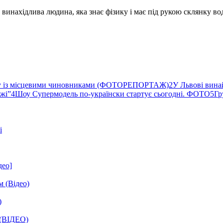
а винахідлива людина, яка знає фізику і має під рукою склянку во
ву із місцевими чиновниками (ФОТОРЕПОРТАЖ)
2
У Львові вина
ржі”
4
Шоу Супермодель по-українски стартує сьогодні. ФОТО
5
Гр
і
део]
м (Відео)
)
 (ВІДЕО)