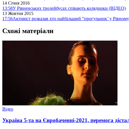
14 Січня 2016
13:58
У Рівненських тролейбусах співають колядники (ВІДЕО)
13 Жовтня 2015
17:56
Активіст розказав хто найбільший “прогульник’ у Рівному
Схожі матеріали
Відео
Україна 5-та на Євробаченні-2021, перемога дістал