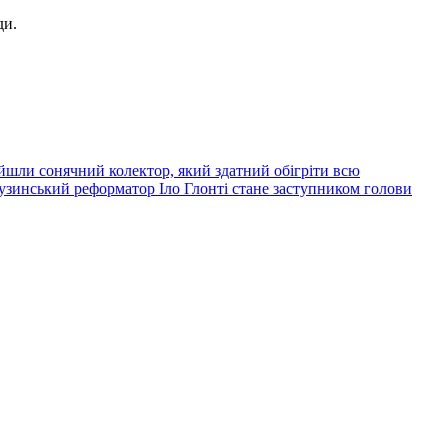
ди.
йшли сонячний колектор, який здатний обігріти всю
узинський реформатор Іло Глонті стане заступником голови