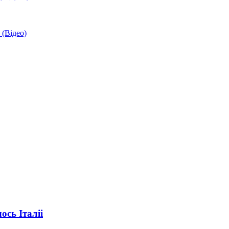
 (Відео)
ось Італіі