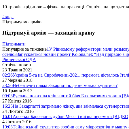
10 трюків з рідиною – фізика на практиці. Оцініть, на що здатн
#вода
Підтримуємо армію
Підтримуй армію — захищай країну
Підтримати
Популярне за тиждень
1
У Рівномому реформатори мали розмо
оселю
3
Запускається новий проект Kolona.net: “Над прірвою з і
Рівненської ОДА
Стрічка новин
23 Травня 2021
02:26
Україна 5-та на Євробаченні-2021, перемога дісталось Італі
27 Червня 2018
23:56
Небезпечні пляжі Закарпаття: де не можна купатися?
16 Травня 2017
09:03
Руслана показала кліп знятий біля Базальтових стовпів [Ві
27 Квітня 2016
16:25
На Закарпатті затримано жінку, яка займалася сутенерство
24 Лютого 2016
16:01
Арсенал Барселона: дубль Мессі і виїзна перемога (ВІДЕО
4 Лютого 2016
19:03
Тайванський скульптор зробив саму мікроскопічну мавпу